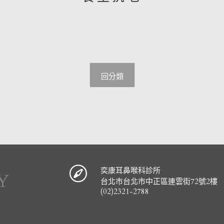
回分類
奕康耳鼻喉科診所
Y
台北市台北市中正區連雲街72號2樓
(02)2321-2788